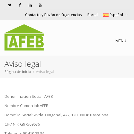
Contacto y Buzón de Sugerencias
Portal
Español
Cambiar n
MENU
Aviso legal
Página de inicio
Aviso legal
Denominación Social: AFEB
Nombre Comercial: AFEB
Domicilio Social: Avda. Diagonal, 477, 12B 08036 Barcelona
CIF / NIF: G97569636
Teléfono: 93 410 23 34