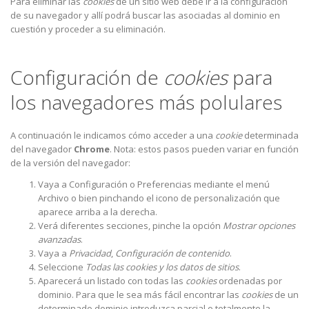
Para eliminar las
cookies
de un sitio web debe ir a la configuración
de su navegador y allí podrá buscar las asociadas al dominio en
cuestión y proceder a su eliminación.
Configuración de
cookies
para
los navegadores más polulares
A continuación le indicamos cómo acceder a una
cookie
determinada
del navegador
Chrome
. Nota: estos pasos pueden variar en función
de la versión del navegador:
Vaya a Configuración o Preferencias mediante el menú
Archivo o bien pinchando el icono de personalización que
aparece arriba a la derecha.
Verá diferentes secciones, pinche la opción
Mostrar opciones
avanzadas
.
Vaya a
Privacidad
,
Configuración de contenido
.
Seleccione
Todas las
cookies
y los datos de sitios
.
Aparecerá un listado con todas las
cookies
ordenadas por
dominio. Para que le sea más fácil encontrar las
cookies
de un
determinado dominio introduzca parcial o totalmente la