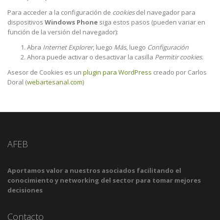
Para acceder a la configuración de
cookies
del navegador para
dispositivos
Windows Phone
siga estos pasos (pueden variar en
función de la versión del navegador):
Abra
Internet Explorer
, luego
Más
, luego
Configuración
Ahora puede activar o desactivar la casilla
Permitir cookies
.
Asesor de Cookies es un
plugin para WordPress
creado por Carlos
Doral (
webartesanal.com
)
AFEB
Aportamos valor a nuestros asociados facilitando el
conocimiento y networking del sector para tomar mejores
decisiones
Contacto