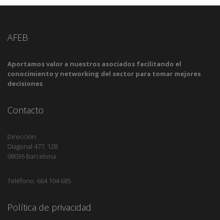
AFEB
Aportamos valor a nuestros asociados facilitando el
conocimiento y networking del sector para tomar mejores
decisiones
Contacto
Dirección:
Diagonal 477, 12B
08036 Barcelona
Teléfono: 664 104 685
Política de privacidad