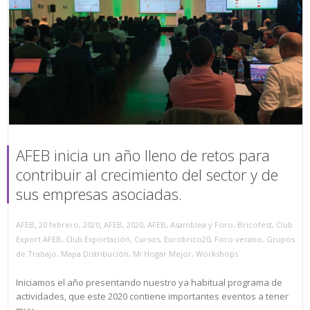
AFEB inicia un año lleno de retos para
contribuir al crecimiento del sector y de
sus empresas asociadas.
,
,
AFEB
20 febrero, 2020
AFEB
,
2020
,
AFEB
,
Asamblea y Foro
,
Bricofest
,
Club
Export AFEB
,
Club Exportación
,
Cursos
,
Eurobrico20
,
Foro verano
,
Grupos
de Trabajo
,
Mapa Distribución
,
Mi Hogar Mejor
,
Workshops
Iniciamos el año presentando nuestro ya habitual programa de
actividades, que este 2020 contiene importantes eventos a tener