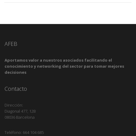
AFEB
Aportamos valor a nuestros asociados facilitando el
conocimiento y networking del sector para tomar mejores
decisiones
Contacto
Dirección:
Diagonal 477, 12B
08036 Barcelona
Teléfono: 664 104 685