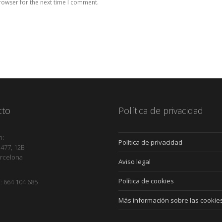
rowser for the next time I comment.
cto
Política de privacidad
n:
Política de privacidad
 477, 12B
rcelona
Aviso legal
Política de cookies
: 664 104 685
Más información sobre las cookie