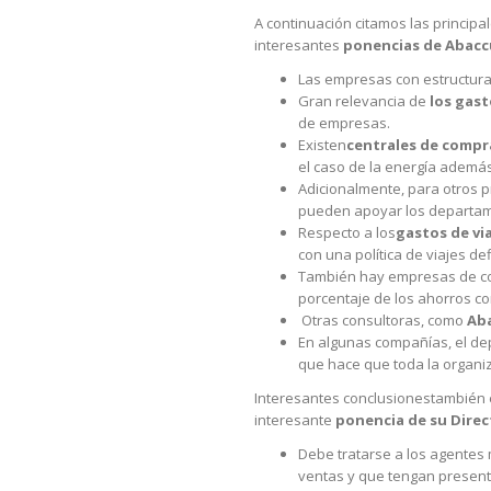
A continuación citamos las principa
interesantes
ponencias de Abacc
Las empresas con estructur
Gran relevancia de
los gast
de empresas.
Existen
centrales de compra
el caso de la energía además
Adicionalmente, para otros 
pueden apoyar los departam
Respecto a los
gastos de vi
con una política de viajes de
También hay empresas de co
porcentaje de los ahorros c
Otras consultoras, como
Ab
En algunas compañías, el de
que hace que toda la organiz
Interesantes conclusionestambién 
interesante
ponencia de su Direc
Debe tratarse a los agentes 
ventas y que tengan presente