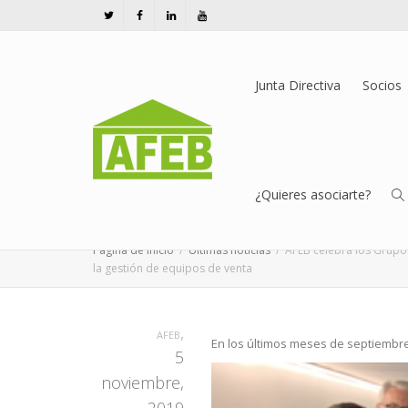
Junta Directiva
Socios
AFEB celebra los Grupos de 
interesantes conclusiones pa
¿Quieres asociarte?
equipos de venta
Página de inicio
Últimas notícias
AFEB celebra los Grupos
la gestión de equipos de venta
,
AFEB
En los últimos meses de septiembre
5
noviembre,