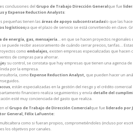
les conclusiones del
Grupo de Trabajo Dirección General
que fue
lide
us y Expense Reduction Analysts
:
as pequeñas tienen las
áreas de apoyo subcontratadas
lo que las hace
os logísticos
ya que el plazo de servicio se está convirtiendo en clave. 
 de energía, gas, mensajería
… en que se hacen proyectos regionales 
 se puede recibir asesoramiento de cuándo cerrar precios, tarifas… Estas
proyectos como
embalajes,
existen empresas especializadas que hacen co
entos de compras para ahorrar.
aje
y su control, se constata que hay empresas que tienen una agencia de 
finida por la empresa.
nsultoría, como
Expense Reduction Analyst,
que pueden hacer un anál
onseguidos.
accus
, están especializadas en la gestión del riesgo y el crédito comercia
partamento financiero realiza seguimientos y envía
detalle del cumplim
ación esté muy concienciada del gasto que realiza.
en el
Grupo de Trabajo de Dirección Comercial
que fue
liderado por
tor General, Félix LaFuente:
multicaltera como si fueran propios, comprometiéndoles (incluso por escri
s los objetivos por canales.