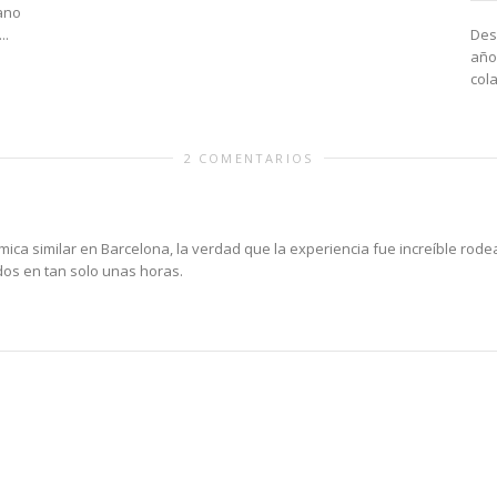
ano
Des
..
año
col
2 COMENTARIOS
ámica similar en Barcelona, la verdad que la experiencia fue increíble ro
dos en tan solo unas horas.