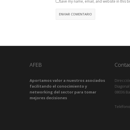
Save my name, email, and website in this b
AFEB
Conta
Aportamos valor a nuestros asociados
Direcció
facilitando el conocimiento y
Diagonal
networking del sector para tomar
08036 Ba
mejores decisiones
Teléfono