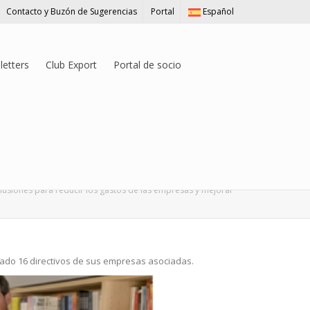
Contacto y Buzón de Sugerencias
Portal
Español
etters
Club Export
Portal de socio
ección General con
y mejorar la gestión de
lusiones para reducir los gastos de las empresas y mejorar
pado 16 directivos de sus empresas asociadas.