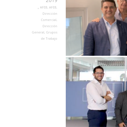
2019
,
AFEB
,
AFEB
,
Dirección
Comercial
,
Dirección
General
,
Grupos
de Trabajo