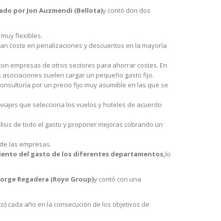
rado por Jon Auzmendi (Bellota)
y contó don dos
 muy flexibles.
Gran coste en penalizaciones y descuentos en la mayoría
con empresas de otros sectores para ahorrar costes. En
 asociaciones suelen cargar un pequeño gasto fijo.
nsultoría por un precio fijo muy asumible en las que se
viajes que selecciona los vuelos y hoteles de acuerdo
isis de todo el gasto y proponer mejoras cobrando un
l de las empresas.
iento del gasto de los diferentes departamentos,
lo
 Jorge Regadera (Royo Group)
y contó con una
to) cada año en la consecución de los objetivos de