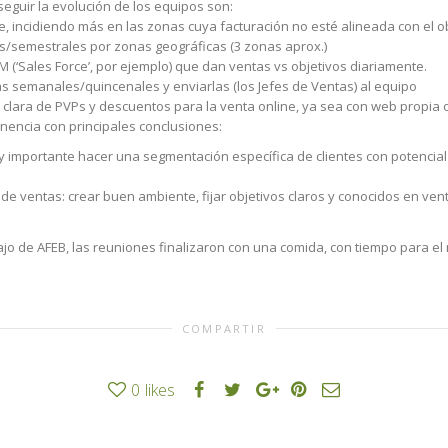
seguir la evolución de los equipos son:
e, incidiendo más en las zonas cuya facturación no esté alineada con el o
s/semestrales por zonas geográficas (3 zonas aprox.)
 (‘Sales Force’, por ejemplo) que dan ventas vs objetivos diariamente.
as semanales/quincenales y enviarlas (los Jefes de Ventas) al equipo
a clara de PVPs y descuentos para la venta online, ya sea con web propia 
onencia con principales conclusiones:
 importante hacer una segmentación específica de clientes con potencial y
de ventas: crear buen ambiente, fijar objetivos claros y conocidos en ven
o de AFEB, las reuniones finalizaron con una comida, con tiempo para el
COMPARTIR
0
likes