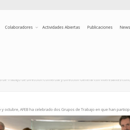
Colaboradores
Actividades Abiertas
Publicaciones
Newsl
Trabajo de Dirección Comercial y Dir
ra reducir los gastos de las empresas 
 de Trabajo de Dirección Comercial y Dirección General con interesantes conc
 y octubre, AFEB ha celebrado dos Grupos de Trabajo en que han partici