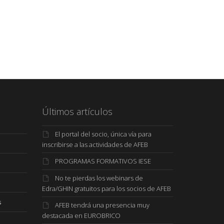
Últimos artículos
El portal del socio, única vía para
inscribirse a las actividades de AFEB
PROGRAMAS FORMATIVOS IESE
No te pierdas los webinars de
Edra/GHIN gratuitos para los socios de AFEB
s
AFEB tendrá una presencia muy
destacada en EUROBRICO