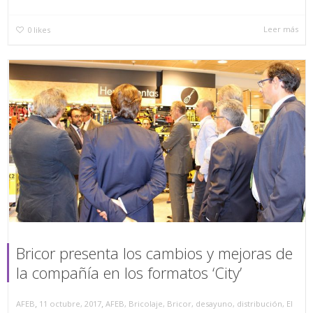
Leer más
0
likes
Bricor presenta los cambios y mejoras de
la compañía en los formatos ‘City’
,
,
AFEB
11 octubre, 2017
AFEB
,
Bricolaje
,
Bricor
,
desayuno
,
distribución
,
El