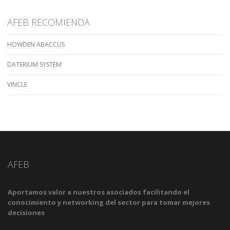
AFEB RECOMIENDA
HOWDEN ABACCUS
DATERIUM SYSTEM
VINCLE
AFEB
Aportamos valor a nuestros asociados facilitando el
conocimiento y networking del sector para tomar mejores
decisiones