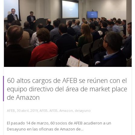
60 altos cargos de AFEB se reúnen con el
equipo directivo del área de market place
de Amazon
,
,
AFEB
30 abril, 2019
AFEB
,
AFEB
,
Amazon
,
desayuno
El pasado 14 de marzo, 60 socios de AFEB acudieron a un
Desayuno en las oficinas de Amazon de...