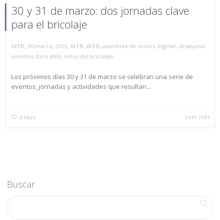
30 y 31 de marzo: dos jornadas clave
para el bricolaje
,
,
AFEB
30 marzo, 2016
AFEB
,
AFEB
,
asamblea de socios
,
bigmat
,
desayuno
,
eventos
,
foro afeb
,
retos del bricolaje
Los próximos días 30 y 31 de marzo se celebran una serie de
eventos, jornadas y actividades que resultan...
Leer más
0
likes
Buscar