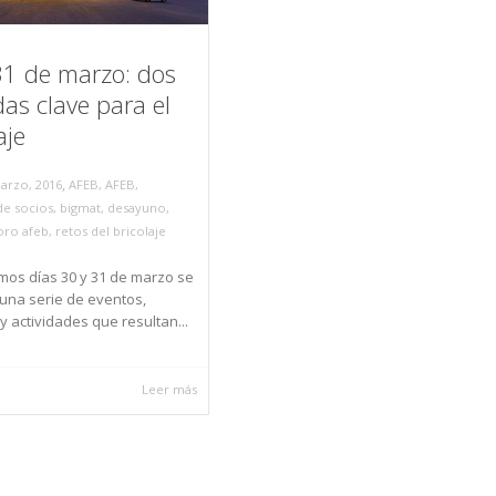
31 de marzo: dos
as clave para el
aje
,
arzo, 2016
AFEB
,
AFEB
,
de socios
,
bigmat
,
desayuno
,
oro afeb
,
retos del bricolaje
mos días 30 y 31 de marzo se
una serie de eventos,
y actividades que resultan...
Leer más