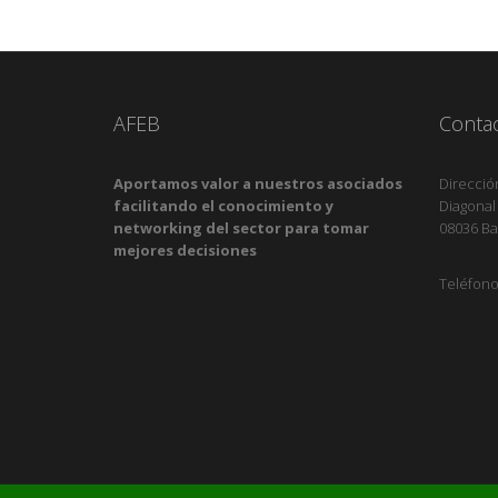
AFEB
Conta
Aportamos valor a nuestros asociados
Direcció
facilitando el conocimiento y
Diagonal
networking del sector para tomar
08036 Ba
mejores decisiones
Teléfono