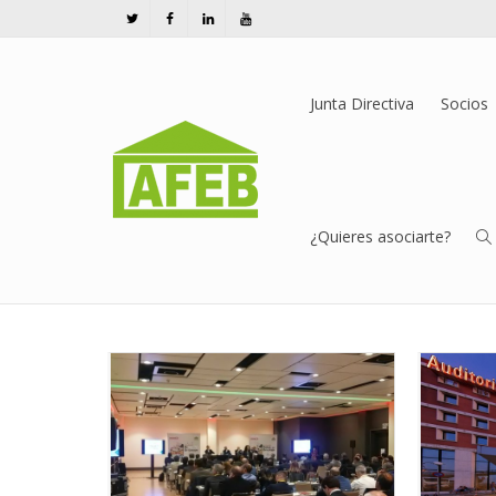
Junta Directiva
Socios
Archivo de la etiqueta: retos 
Página de inicio
Últimas notícias
retos del bricolaje
¿Quieres asociarte?