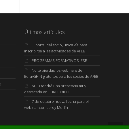
Últimos artículos
El portal del socio, única vía para
inscribirse a las actividades de AFEB
PROGRAMAS FORMATIVOS IESE
No te pierdas los webinars de
Edra/GHIN gratuitos para los socios de AFEB
s
AFEB tendrá una presencia muy
destacada en EUROBRICO
7 de octubre nueva fecha para el
webinar con Leroy Merlín