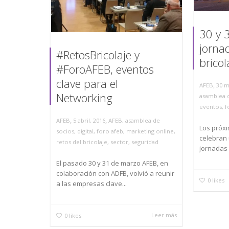
30 y 
jornad
#RetosBricolaje y
bricol
#ForoAFEB, eventos
clave para el
,
AFEB
30 m
Networking
asamblea 
eventos
,
f
,
,
AFEB
5 abril, 2016
AFEB
,
asamblea de
Los próxi
socios
,
digital
,
foro afeb
,
marketing online
,
celebran 
retos del bricolaje
,
sector
,
seguridad
jornadas 
El pasado 30 y 31 de marzo AFEB, en
colaboración con ADFB, volvió a reunir
0
likes
a las empresas clave...
Leer más
0
likes