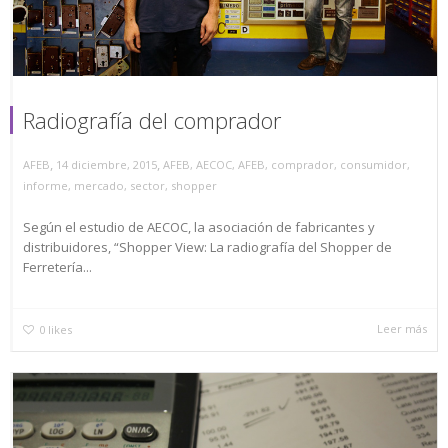
Radiografía del comprador
,
,
AFEB
14 diciembre, 2015
AFEB
,
AECOC
,
AFEB
,
comprador
,
consumidor
,
informe
,
mercado
,
sector
,
shopper
Según el estudio de AECOC, la asociación de fabricantes y
distribuidores, “Shopper View: La radiografía del Shopper de
Ferretería...
Leer más
0
likes