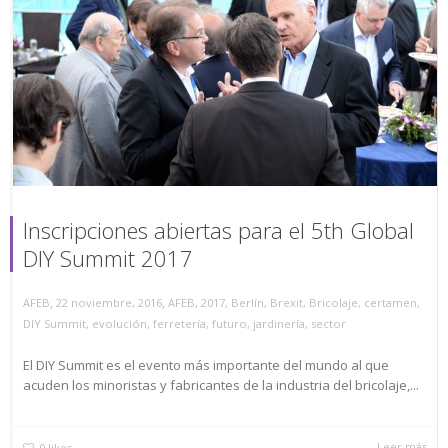
Inscripciones abiertas para el 5th Global
DIY Summit 2017
,
,
AFEB
22 noviembre, 2016
AFEB
,
2017
,
Berlín
,
Brexit
,
Bricolaje
,
certamen
,
DIY Summit
,
evolución
,
ferretería
,
futuro
,
jardinería
,
sector
El DIY Summit es el evento más importante del mundo al que
acuden los minoristas y fabricantes de la industria del bricolaje,...
Leer más
0
likes