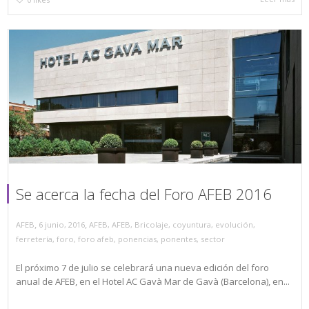
Se acerca la fecha del Foro AFEB 2016
,
,
AFEB
6 junio, 2016
AFEB
,
AFEB
,
Bricolaje
,
coyuntura
,
evolución
,
ferretería
,
foro
,
foro afeb
,
ponencias
,
ponentes
,
sector
El próximo 7 de julio se celebrará una nueva edición del foro
anual de AFEB, en el Hotel AC Gavà Mar de Gavà (Barcelona), en...