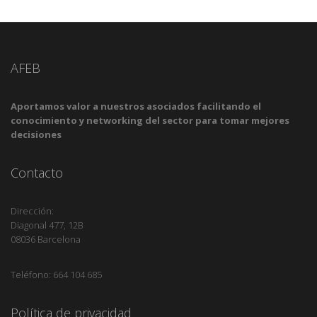
AFEB
Aportamos valor a nuestros asociados facilitando el
conocimiento y networking del sector para tomar mejores
decisiones
Contacto
Dirección:
Diagonal 477, 12B
08036 Barcelona
Teléfono: 664 104 685
Política de privacidad