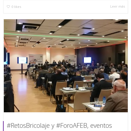
Leer más
0
likes
#RetosBricolaje y #ForoAFEB, eventos