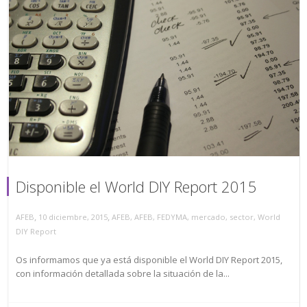
Disponible el World DIY Report 2015
,
,
AFEB
10 diciembre, 2015
AFEB
,
AFEB
,
FEDYMA
,
mercado
,
sector
,
World
DIY Report
Os informamos que ya está disponible el World DIY Report 2015,
con información detallada sobre la situación de la...