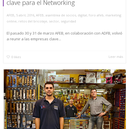
clave para el Networking
,
,
AFEB
5 abril, 2016
AFEB
,
asamblea de socios
,
digital
,
foro afeb
,
marketing
online
,
retos del bricolaje
,
sector
,
seguridad
El pasado 30 y 31 de marzo AFEB, en colaboración con ADFB, volvió
a reunir a las empresas clave...
Leer más
0
likes