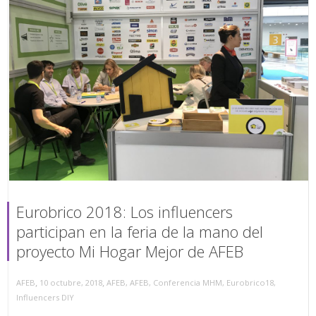
Eurobrico 2018: Los influencers
participan en la feria de la mano del
proyecto Mi Hogar Mejor de AFEB
,
,
AFEB
10 octubre, 2018
AFEB
,
AFEB
,
Conferencia MHM
,
Eurobrico18
,
Influencers DIY