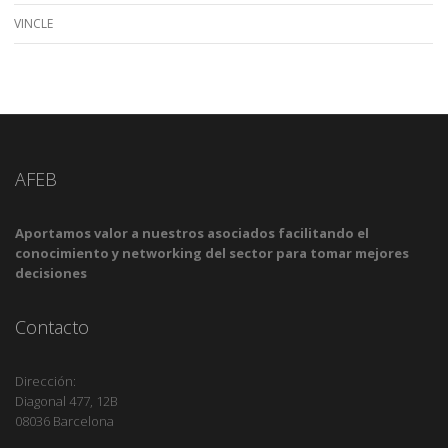
VINCLE
AFEB
Aportamos valor a nuestros asociados facilitando el
conocimiento y networking del sector para tomar mejores
decisiones
Contacto
Dirección:
Diagonal 477, 12B
08036 Barcelona