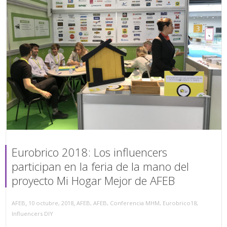
Eurobrico 2018: Los influencers
participan en la feria de la mano del
proyecto Mi Hogar Mejor de AFEB
,
,
AFEB
10 octubre, 2018
AFEB
,
AFEB
,
Conferencia MHM
,
Eurobrico18
,
Influencers DIY