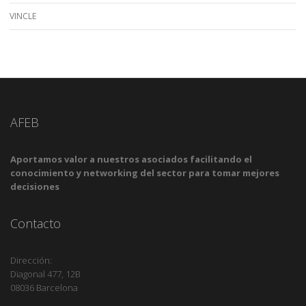
VINCLE
AFEB
Aportamos valor a nuestros asociados facilitando el
conocimiento y networking del sector para tomar mejores
decisiones
Contacto
Dirección:
Diagonal 477, 12B
08036 Barcelona