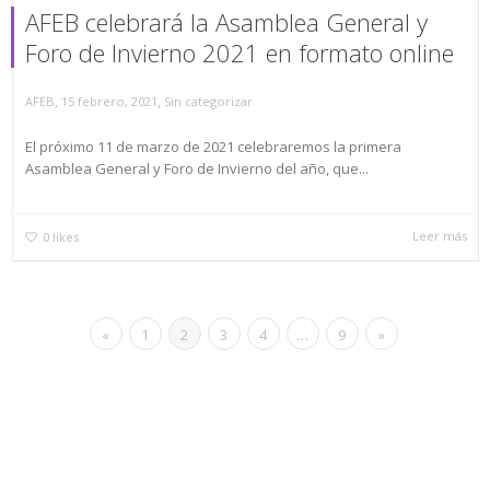
AFEB celebrará la Asamblea General y
Foro de Invierno 2021 en formato online
,
,
AFEB
15 febrero, 2021
Sin categorizar
El próximo 11 de marzo de 2021 celebraremos la primera
Asamblea General y Foro de Invierno del año, que...
Leer más
0
likes
«
1
2
3
4
…
9
»