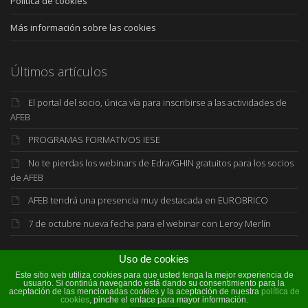
Política de cookies
Más información sobre las cookies
Últimos artículos
El portal del socio, única vía para inscribirse a las actividades de
AFEB
PROGRAMAS FORMATIVOS IESE
No te pierdas los webinars de Edra/GHIN gratuitos para los socios
de AFEB
AFEB tendrá una presencia muy destacada en EUROBRICO
7 de octubre nueva fecha para el webinar con Leroy Merlín
Uso de cookies
Este sitio web utiliza cookies para que usted tenga la mejor experiencia de
usuario. Si continúa navegando está dando su consentimiento para la
aceptación de las mencionadas cookies y la aceptación de nuestra
política de
cookies
, pinche el enlace para mayor información.
©2026 AFEB