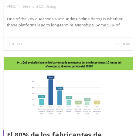
,
,
AFEB
14 febrero, 2023
Dating
One of the key questions surrounding online dating is whether
these platforms lead to long-term relationships. Some 53% of...
Leer más
0
likes
El 80% de los fabricantes de