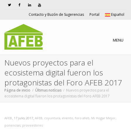
Contacto y Buzón de Sugerencias
Portal
Español
Cambiar n
MENU
Nuevos proyectos para el
ecosistema digital fueron los
protagonistas del Foro AFEB 2017
Página de inicio
Últimas notícias
Nuevos proyectos para el
ecosistema digital fueron los protagonistas del Foro AFEB 2017
,
,
AFEB
17 julio, 2017
AFEB
,
coyuntura
,
evento
,
foro afeb
,
Mi Hogar Mejor
,
ponencias
,
proveedores