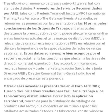
Tras ello, vino un momento de
break
y
networking
en el hall con
stands de distintos
Proveedores de Servicios Recomendados
por AFEB
, tales como Frederic Torandell, Incotec, MRC International
Training, Raíz Ferretera o The Getaway Events. A su vuelta, se
retomaron las ponencias con la presentación de las
10 principales
conclusiones de los Grupos de Trabajo
, entre las cuales
destacamos la preocupación de cómo puede afectar el canal on-line
en las funciones actuales, el tema marcas de distribuidor (MDD), la
relevancia de una correcta implantación de KPI’s en relación con el
cliente y la importancia de la especialización de redes de ventas
según canal.
Estos datos son siempre bien acogidos por el
sector
y especialmente las cuestiones que afectan a las áreas de
dirección comercial, exportación, key account, omnicanalidad,
recursos humanos y trade marketing. Joaquím García, de la Junta
Directiva AFEB y Director Comercial Saint- Genís Inofix, fue el
encargado de presentar esta ponencia.
Otras de las novedades presentadas en el Foro AFEB 2017,
fueron dos iniciativas creadas para facilitar el trabajo a los
fabricantes y distribuidores.
Por un lado, la
aplicación
Ferrobrand
, concebida para la distribución de catálogos de
productos del sector, que concentra en un mismo espacio los
catálogos actualizados de todos los fabricantes, construyéndose