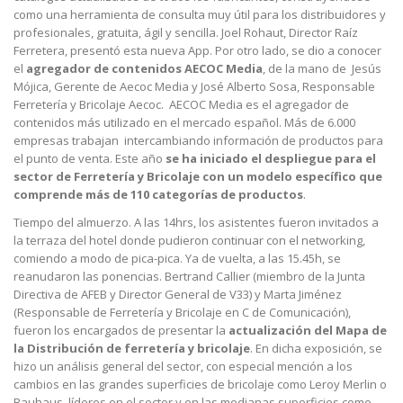
como una herramienta de consulta muy útil para los distribuidores y
profesionales, gratuita, ágil y sencilla. Joel Rohaut, Director Raíz
Ferretera, presentó esta nueva App. Por otro lado, se dio a conocer
el
agregador de contenidos AECOC Media
, de la mano de Jesús
Mójica, Gerente de Aecoc Media y José Alberto Sosa, Responsable
Ferretería y Bricolaje Aecoc. AECOC Media es el agregador de
contenidos más utilizado en el mercado español. Más de 6.000
empresas trabajan intercambiando información de productos para
el punto de venta. Este año
se ha iniciado el despliegue para el
sector de Ferretería y Bricolaje con un modelo específico que
comprende más de 110 categorías de productos
.
Tiempo del almuerzo. A las 14hrs, los asistentes fueron invitados a
la terraza del hotel donde pudieron continuar con el networking,
comiendo a modo de pica-pica. Ya de vuelta, a las 15.45h, se
reanudaron las ponencias. Bertrand Callier (miembro de la Junta
Directiva de AFEB y Director General de V33) y Marta Jiménez
(Responsable de Ferretería y Bricolaje en C de Comunicación),
fueron los encargados de presentar la
actualización del Mapa de
la Distribución de ferretería y bricolaje
. En dicha exposición, se
hizo un análisis general del sector, con especial mención a los
cambios en las grandes superficies de bricolaje como Leroy Merlin o
Bauhaus, líderes en el sector y en las medianas superficies como