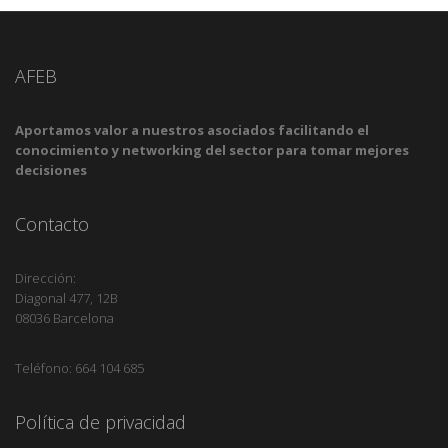
AFEB
Aportamos valor a nuestros asociados facilitando el
conocimiento y networking del sector para tomar mejores
decisiones
Contacto
Dirección:
Diagonal 477, 12B
08036 Barcelona
Teléfono: 664 104 685
Política de privacidad