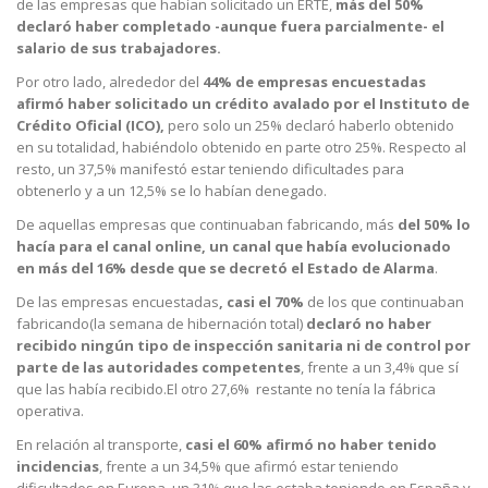
de las empresas que habían solicitado un ERTE,
más del 50%
declaró haber completado -aunque fuera parcialmente- el
salario de sus trabajadores.
Por otro lado, alrededor del
44% de empresas encuestadas
afirmó haber solicitado un crédito avalado por el Instituto de
Crédito Oficial (ICO),
pero solo un 25% declaró haberlo obtenido
en su totalidad, habiéndolo obtenido en parte otro 25%. Respecto al
resto, un 37,5% manifestó estar teniendo dificultades para
obtenerlo y a un 12,5% se lo habían denegado.
De aquellas empresas que continuaban fabricando, más
del 50% lo
hacía para el
canal online, un canal que había evolucionado
en más del 16% desde que se decretó el Estado de Alarma
.
De las empresas encuestadas
, casi
el 70%
de los que continuaban
fabricando(la semana de hibernación total)
declaró no haber
recibido ningún tipo de inspección sanitaria ni de control por
parte de las autoridades competentes
, frente a un 3,4% que sí
que las había recibido.El otro 27,6% restante no tenía la fábrica
operativa.
En relación al transporte,
casi el 60% afirmó no haber tenido
incidencias
, frente a un 34,5% que afirmó estar teniendo