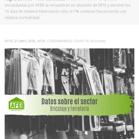
encuestadas por AFEB se encuentran en situación de ERTE y durante los
15 días de máxima hibernación sólo el 7% continuó funcionando con
relativa normalidad
,
,
AFEB
21 abril, 2020
AFEB
,
CORONAVIRUS
,
COVID-19
,
Encuesta